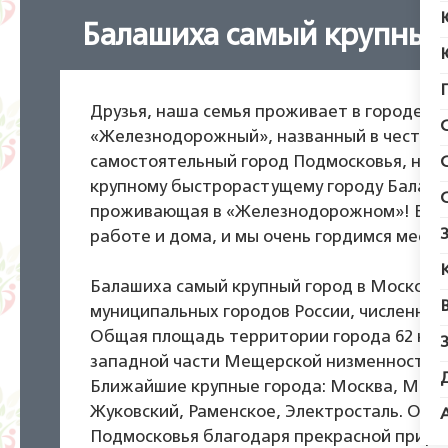
Балашиха самый крупный
Друзья, наша семья проживает в городе Б
«Железнодорожный», названный в честь ж
самостоятельный город Подмосковья, но в 
крупному быстрорастущему городу Балаши
проживающая в «Железнодорожном»! Вот та
работе и дома, и мы очень гордимся место
Балашиха самый крупный город в Московск
муниципальных городов России, численност
Общая площадь территории города 62 квад
западной части Мещерской низменности, на
Ближайшие крупные города: Москва, Мыти
Жуковский, Раменское, Электросталь. Отм
Подмосковья благодаря прекрасной приро