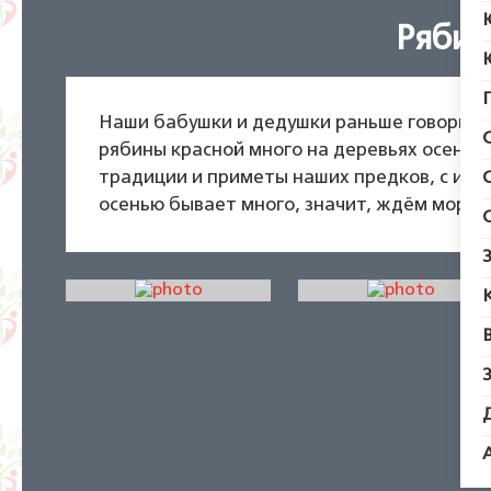
Рябин
Наши бабушки и дедушки раньше говорили 
рябины красной много на деревьях осенью,
традиции и приметы наших предков, с инт
осенью бывает много, значит, ждём мороз