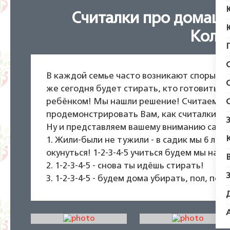
Считалки про домашн
Коле
В каждой семье часто возникают споры по
же сегодня будет стирать, кто готовить, а
ребёнком! Мы нашли решение! Считаем счи
продемонстрировать Вам, как считалки ис
Ну и представляем вашему вниманию сами 
1. Жили-были не тужили - в садик мы 6 лет 
окунуться! 1-2-3-4-5 учиться будем мы на 5!
2. 1-2-3-4-5 - снова ты идёшь стирать!
3. 1-2-3-4-5 - будем дома убирать, пол, пос