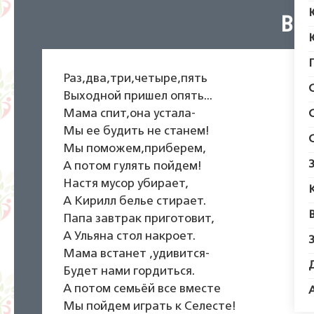
Вы
Раз,два,три,четыре,пять
Выходной пришел опять...
Мама спит,она устала-
Мы ее будить не станем!
Мы поможем,приберем,
А потом гулять пойдем!
Настя мусор убирает,
А Кирилл белье стирает.
Папа завтрак приготовит,
А Ульяна стол накроет.
Мама встанет ,удивится-
Будет нами гордиться.
А потом семьёй все вместе
Мы пойдем играть к Селесте!