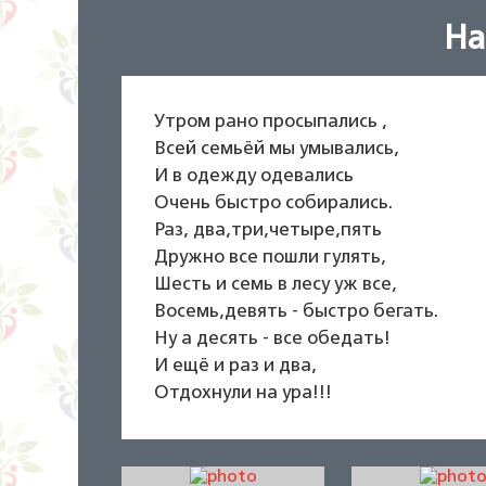
На
Утром рано просыпались ,
Всей семьёй мы умывались,
И в одежду одевались
Очень быстро собирались.
Раз, два,три,четыре,пять
Дружно все пошли гулять,
Шесть и семь в лесу уж все,
Восемь,девять - быстро бегать.
Ну а десять - все обедать!
И ещё и раз и два,
Отдохнули на ура!!!