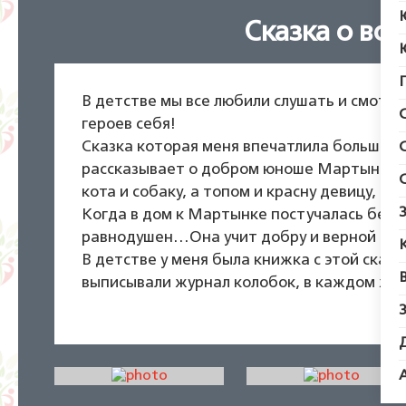
Сказка о во
В детстве мы все любили слушать и смотре
героев себя!
Сказка которая меня впечатлила больше вс
рассказывает о добром юноше Мартынке, к
кота и собаку, а топом и красну девицу, п
Когда в дом к Мартынке постучалась беда, 
равнодушен…Она учит добру и верной друж
В детстве у меня была книжка с этой сказк
выписывали журнал колобок, в каждом журн