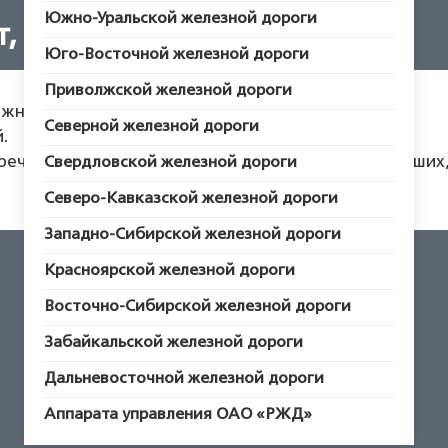
Южно-Уральской железной дороги
, петух и лиса
Юго-Восточной железной дороги
Приволжской железной дороги
ажный.
Северной железной дороги
.
 речи говорит. Главная мысль. Надо слушаться старших
Свердловской железной дороги
Северо-Кавказской железной дороги
Западно-Сибирской железной дороги
Красноярской железной дороги
Восточно-Сибирской железной дороги
НАЗАД
Забайкальской железной дороги
Дальневосточной железной дороги
Аппарата управления ОАО «РЖД»