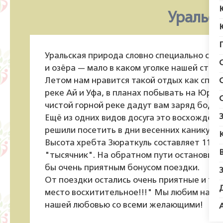
Уральс
Уральская природа словно специально созд
и озёра — мало в каком уголке нашей стра
Летом нам нравится такой отдых как спла
реке Ай и Уфа, в планах побывать на Юрюз
чистой горной реке дадут вам заряд бодро
Ещё из одних видов досуга это восхожден
решили посетить в дни весенних каникул.
Высота хребта Зюраткуль составляет 1175 м
"тысячник". На обратном пути остановили
бы очень приятным бонусом поездки.
От поездки остались очень приятные и тепл
место восхитительное!!!" Мы любим наш У
нашей любовью со всеми желающими!