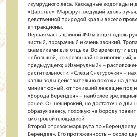
изумрудного леса. Каскадные водопады и 
«Царстве». Маршрут, ведущий вдоль ручья
девственной природой края и весело пров
аттракционы.
Первая часть длиной 450 м ведет вдоль ру
чистый, прозрачный и очень звонкий. Троп
скамейками для отдыха. Во время пути вс
небольшой, но чрезвычайно живописный; 
предыдущего; «Изумрудный» – расположен 
растительности; «Слезы Снегурочки» – на
капли воды действительно похожи на деви
миниатюрный, отточивший лежащие под ни
«Борода Берендея» – наиболее зрелищный 
ранее. Он неширокий, но достаточно длинн
образуя завесу, похожую на бороду правит
смотровой площадкой.
Второй отрезок маршрута по «Берендееву 
Берендея». Его протяженность – около дву