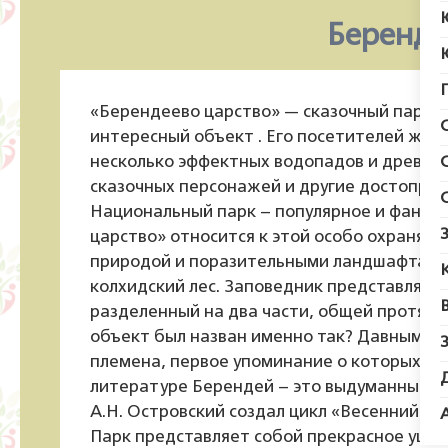
Беренде
«Берендеево царство» — сказочный парк в 
интересный объект . Его посетителей ждет
несколько эффектных водопадов и древни
сказочных персонажей и другие достопри
Национальный парк – популярное и фантас
царство» относится к этой особо охраняем
природой и поразительными ландшафтами. 
колхидский лес. Заповедник представляет
разделенный на два части, общей протяже
объект был назван именно так? Давным-д
племена, первое упоминание о которых дат
литературе Берендей – это выдуманный д
А.Н. Островский создал цикл «Весенний ска
Парк представляет собой прекрасное ущел