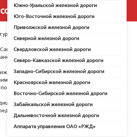
Южно-Уральской железной дороги
со своей пасеки
Юго-Восточной железной дороги
Приволжской железной дороги
турального мёда без сахара.
Северной железной дороги
Самарской области, где произрастает более 20
Свердловской железной дороги
анесенных в красную книгу.
Северо-Кавказской железной дороги
Западно-Сибирской железной дороги
ближайшего города, делает наш продукт поистине
шим пчёлкам-труженицам заготовить для Вас
Красноярской железной дороги
по своим вкусовым качествам мёд.
Восточно-Сибирской железной дороги
адициям!
Забайкальской железной дороги
редки!
Дальневосточной железной дороги
Аппарата управления ОАО «РЖД»