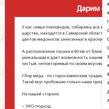
Дарим сл
У нас семья пчеловодов, собираясь все в
царство, находится в Самарской области, 
цветов-медоносов занесенных в красную кн
⠀
А расположение пасеки в 60 км от ближай
уникальным и дает возможность нашим пч
чистый, неповторимый по своим вкусовым 
⠀
Сбор мёда - по старославянским традиция
Такой вкус пробовали только наши предки!
⠀
На нашей стороне:
⠀
~ ЭКО-подход;