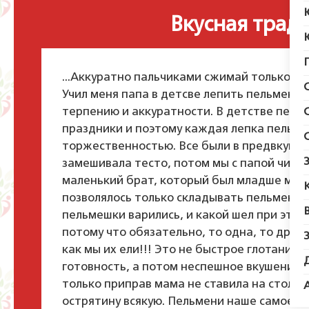
Вкусная трад
...Аккуратно пальчиками сжимай только кра
Учил меня папа в детсве лепить пельмени. 
терпению и аккуратности. В детстве пельм
праздники и поэтому каждая лепка пельме
торжественностью. Все были в предвкушен
замешивала тесто, потом мы с папой чинно
маленький брат, который был младше меня 
позволялось только складывать пельмени а
пельмешки варились, и какой шел при этом з
потому что обязательно, то одна, то друга
как мы их ели!!! Это не быстрое глотание н
готовность, а потом неспешное вкушение
только приправ мама не ставила на стол - и
острятину всякую. Пельмени наше самое лю