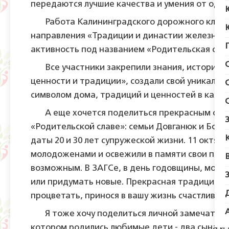
передаются лучшие качества и умения от одно
Работа Калининградского дорожного клуба 
направления «Традиции и династии железно
активность под названием «Родительская слав
Все участники закрепили знания, историю и
ценности и традиции», создали свой уникальн
символом дома, традиций и ценностей в кажд
А еще хочется поделиться прекрасным собы
«Родительской славе»: семьи Довганюк и Бой
даты 20 и 30 лет супружеской жизни. 11 октяб
молодоженами и освежили в памяти свои прек
возможным. В ЗАГСе, в день годовщины, мож
или придумать новые. Прекрасная традиция!
процветать, принося в вашу жизнь счастливые
Я тоже хочу поделиться личной замечательно
котором родились любимые дети - два сына и д