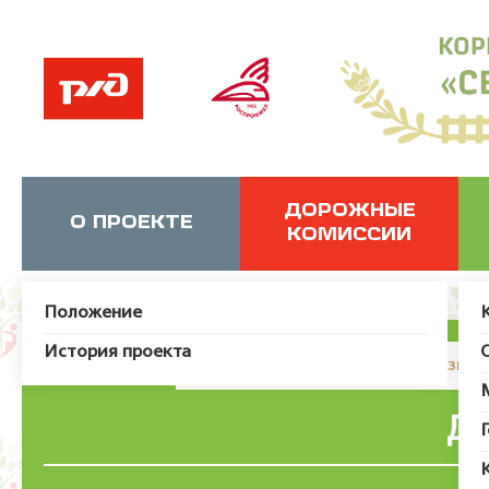
ДОРОЖНЫЕ
О ПРОЕКТЕ
КОМИССИИ
Положение
История проекта
JUser: :_load: Не удалось загрузит
Де