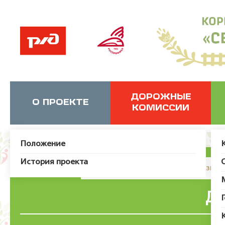
ДОРОЖНЫЕ
О ПРОЕКТЕ
КОМИССИИ
Положение
История проекта
JUser: :_load: Не удалось загрузит
Де