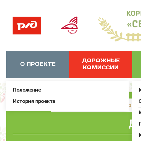
ДОРОЖНЫЕ
О ПРОЕКТЕ
КОМИССИИ
Положение
История проекта
JUser: :_load: Не удалось загрузит
Де