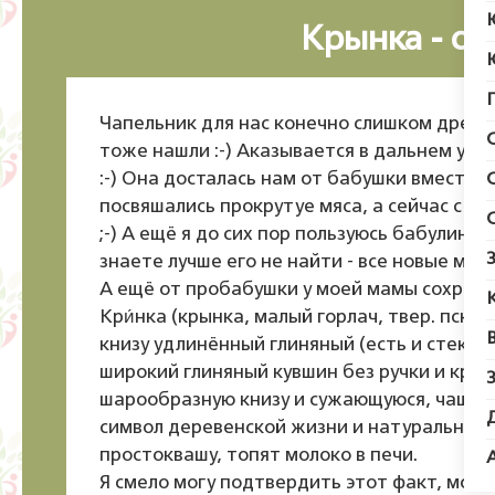
Крынка - ст
Чапельник для нас конечно слишком древня
тоже нашли :-) Аказывается в дальнем углу
:-) Она досталась нам от бабушки вместе
посвяшались прокрутуе мяса, а сейчас с п
;-) А ещё я до сих пор пользуюсь бабулин
знаете лучше его не найти - все новые мо
А ещё от пробабушки у моей мамы сохрани
Кри́нка (крынка, малый горлач, твер. пск.
книзу удлинённый глиняный (есть и стекля
широкий глиняный кувшин без ручки и крыш
шарообразную книзу и сужающуюся, чаще в
символ деревенской жизни и натуральной 
простоквашу, топят молоко в печи.
Я смело могу подтвердить этот факт, моло