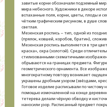
завитые корни обозначали подземный мир.
мира небесного. Художники в декоре испо
вспаханные поля, корни, цветы, плоды и с
чётким графическим рисунком, в душе сло
светлая.
Мезенская роспись – тип, одной из поздн
(прялок, ковшей, коробов, братин), сложив
Мезенская роспись выполняется в три цве
краска», охра (золотой). Среди отличител
стилизованными схематичными изображени
обрываются на границах предмета. Фигурк
геометрического орнамента. Все изображе
многократному повтору возникает ощущен
украшены дробным узором (звёздами, крес
Готовое изделие расписывали по чистому н
помощью измочаленной на конце деревянно
тетерева делали чёрную обводку и кисточк
наносили узор. Расписанный предмет покр