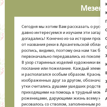
Мезенс
Сегодня мы хотим Вам рассказать о русск
давно интересуемся и изучаем эти загадоч
догадались! Конечно из-за истории проис
от названия реки в Архангельской област
роспись, видимо, поэтому она нам так бли
первоначально передавались из поколения 
В узор старинных изделий художники вклад
послание или пожелание. Каждый элемент 
и располагался особым образом. Красные к
изображенных друг за другом, обозначали 
утки считались душами ушедших родствен
приходящими на помощь в трудный момент
роженицами, дарующими жизнь всему на з
рисовалось со стволом, заполненным ромб