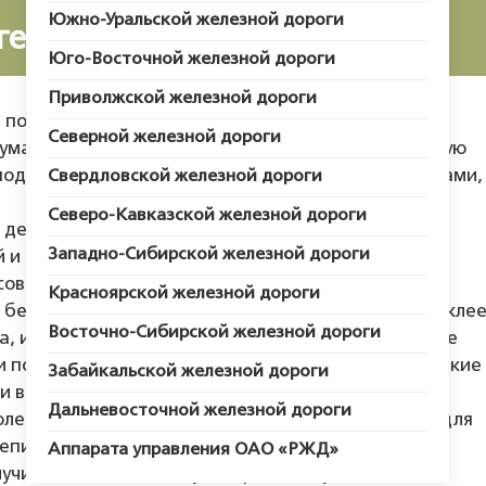
Южно-Уральской железной дороги
гел-хранитель
Юго-Восточной железной дороги
Приволжской железной дороги
в поисках оригинального подарка на Новый год, я
Северной железной дороги
умала: «А почему бы не сделать с ним оригинальную
одарить?!» Ведь подарок, сделанный своими руками, 
Свердловской железной дороги
Северо-Кавказской железной дороги
а дерева, муж отпилил от нее круглую подставочку
Западно-Сибирской железной дороги
ой и решили соорудить нашу композицию. В старых
овое яйцо. Его мы тоже задействовали – дочка в
Красноярской железной дороги
белой ниткой для вязания крючком, смоченной в кле
Восточно-Сибирской железной дороги
ла, и я аккуратно разрезала получившееся ниточное
и подумала, что будет два подарка. Получились такие
Забайкальской железной дороги
и воздушные. Приклеила такую половинку на
Дальневосточной железной дороги
лет фантазии!.. По контуру овала наклеили бусы для
епили ниточкой купленного ангелочка, а внизу на
Аппарата управления ОАО «РЖД»
учился как бы снег. Муж вырезал из утеплителя -