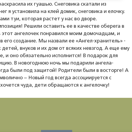
раскрасила их гуашью. Снеговика скатали из
ег я установила на клей домик, снеговика и елочку.
ми туи, которая растет у нас во дворе.
позиция! Решили оставить ее в качестве оберега в
ь этот ангелочек понравился моим домочадцам, и
в его создание. Мы назвали ее «Ангел-хранитель» -
 детей, внуков и их дом от всяких невзгод. А еще ему
, и оно обязательно исполнится! В подарок для
цию. В новогоднюю ночь мы подарили ангела-
гда были под защитой! Родители были в восторге! А
мволично – Новый год всегда ассоциируется с
 хочется чуда, дети обращаются к ангелочку!