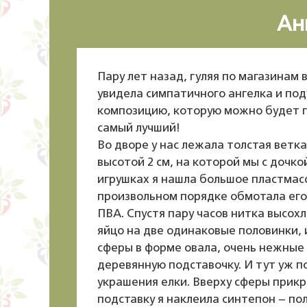
Ан
Пару лет назад, гуляя по магазинам 
увидела симпатичного ангелка и под
композицию, которую можно будет п
самый лучший!
Во дворе у нас лежала толстая ветк
высотой 2 см, на которой мы с дочк
игрушках я нашла большое пластмасс
произвольном порядке обмотала его 
ПВА. Спустя пару часов нитка высох
яйцо на две одинаковые половинки, 
сферы в форме овала, очень нежные 
деревянную подставочку. И тут уж по
украшения елки. Вверху сферы прикр
подставку я наклеила синтепон – пол