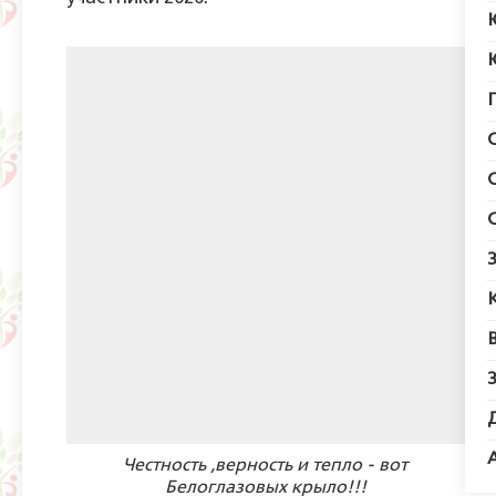
Честность ,верность и тепло - вот
Н
Белоглазовых крыло!!!