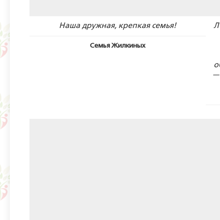
Наша дружная, крепкая семья!
Л
Семья Жилкиных
о
—