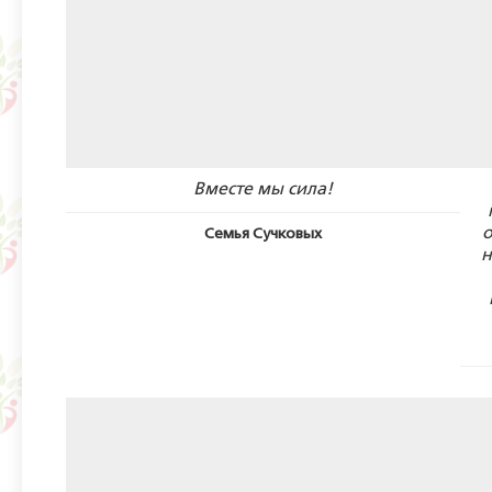
Вместе мы сила!
о
Семья Сучковых
н