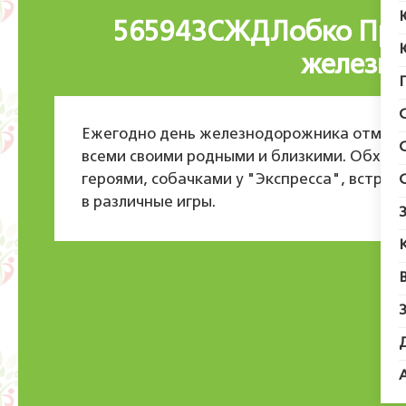
56594ЗСЖДЛобко Праз
железн
Ежегодно день железнодорожника отмечае
всеми своими родными и близкими. Обходи
героями, собачками у "Экспресса", встреч
в различные игры.