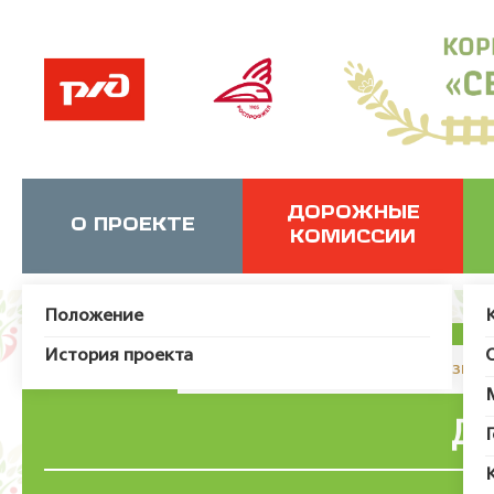
ДОРОЖНЫЕ
О ПРОЕКТЕ
КОМИССИИ
Положение
История проекта
JUser: :_load: Не удалось загрузит
Де