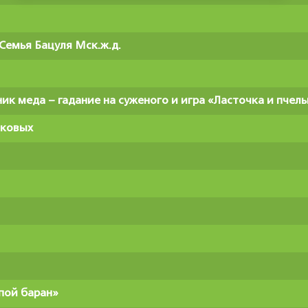
Семья Бацуля Мск.ж.д.
ик меда – гадание на суженого и игра «Ласточка и пчел
шковых
пой баран»