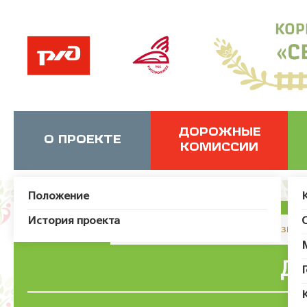
ДОРОЖНЫЕ
О ПРОЕКТЕ
КОМИССИИ
Положение
История проекта
JUser: :_load: Не удалось загрузит
Де