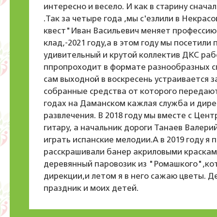
интересно и весело. И как в старину снача
.Так за четыре года ,мы с'езлили в Некрас
квест"Иван Васильевич меняет профессию"
клад,-2021 году,а в этом году мы посетили
удивительный и крутой коллектив ДКС раб
ппропроходит в формате разнообразных с
сам выходной в воскресень устраивается за
собранные средства от которого передают
годах на Даманском кажлая служба и дире
развлечения. В 2018 году мы вместе с Цент
гитару, а начальник дороги Танаев Валери
играть испанские мелодии.А в 2019 году я
расскрашивали банер акриловыми красками
деревянный паровозик из "Ромашкого",кот
дирекции,и летом я в него сажаю цветы. 
праздник и моих детей.