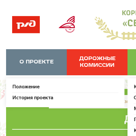
ДОРОЖНЫЕ
О ПРОЕКТЕ
КОМИССИИ
Положение
История проекта
JUser: :_load: Не удалось загрузит
Де